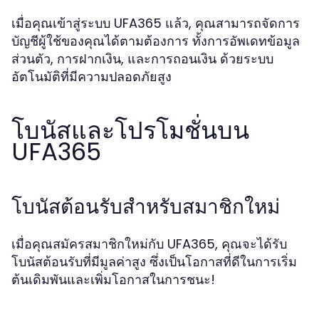
เมื่อคุณเข้าสู่ระบบ UFA365 แล้ว, คุณสามารถจัดการ
บัญชีผู้ใช้ของคุณได้ตามต้องการ ทั้งการอัพเดทข้อมูล
ส่วนตัว, การฝากเงิน, และการถอนเงิน ด้วยระบบ
อัตโนมัติที่มีความปลอดภัยสูง
โบนัสและโปรโมชั่นบน
UFA365
โบนัสต้อนรับสำหรับสมาชิกใหม่
เมื่อคุณสมัครสมาชิกใหม่กับ UFA365, คุณจะได้รับ
โบนัสต้อนรับที่มีมูลค่าสูง ซึ่งเป็นโอกาสที่ดีในการเริ่ม
ต้นเดิมพันและเพิ่มโอกาสในการชนะ!