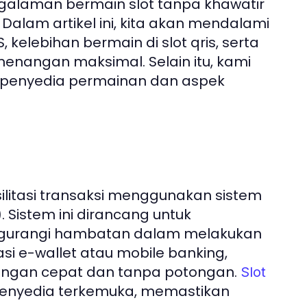
alaman bermain slot tanpa khawatir
alam artikel ini, kita akan mendalami
, kelebihan bermain di slot qris, serta
nangan maksimal. Selain itu, kami
penyedia permainan dan aspek
silitasi transaksi menggunakan sistem
 Sistem ini dirancang untuk
urangi hambatan dalam melakukan
i e-wallet atau mobile banking,
dengan cepat dan tanpa potongan.
Slot
enyedia terkemuka, memastikan