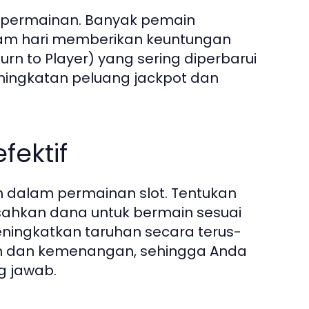
 permainan. Banyak pemain
am hari memberikan keuntungan
n to Player) yang sering diperbarui
ningkatan peluang jackpot dan
fektif
n dalam permainan slot. Tentukan
isahkan dana untuk bermain sesuai
ningkatkan taruhan secara terus-
ian dan kemenangan, sehingga Anda
g jawab.