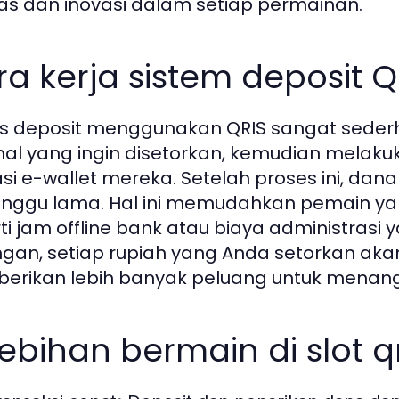
tas dan inovasi dalam setiap permainan.
a kerja sistem deposit Q
s deposit menggunakan QRIS sangat sederh
al yang ingin disetorkan, kemudian mela
asi e-wallet mereka. Setelah proses ini, d
nggu lama. Hal ini memudahkan pemain ya
ti jam offline bank atau biaya administrasi 
gan, setiap rupiah yang Anda setorkan aka
rikan lebih banyak peluang untuk menang
ebihan bermain di slot qr