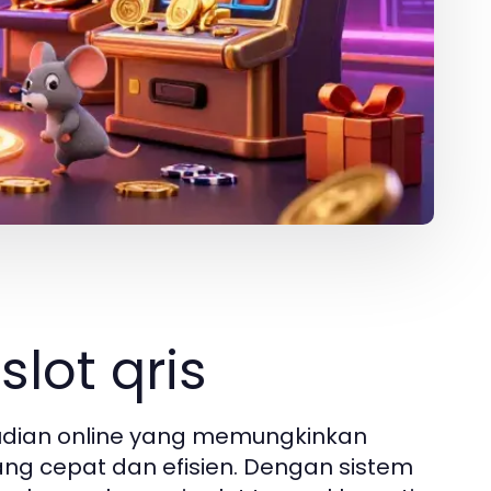
lot qris
rjudian online yang memungkinkan
ng cepat dan efisien. Dengan sistem