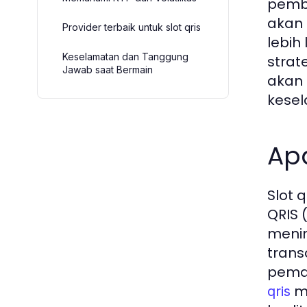
pemba
akan 
Provider terbaik untuk slot qris
lebih
Keselamatan dan Tanggung
strat
Jawab saat Bermain
akan
kesel
Apa
Slot 
QRIS 
meni
trans
pemai
me
qris