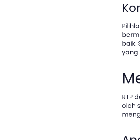
Ko
Pilih
berma
baik.
yang
Me
RTP d
oleh 
mengh
Ap