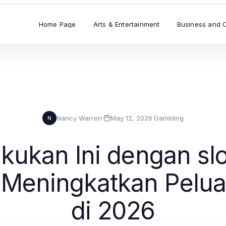
Home Page
Arts & Entertainment
Business and 
Nancy Warren
·
May 12, 2026
·
Gambling
N
kukan Ini dengan slot
 Meningkatkan Pel
di 2026