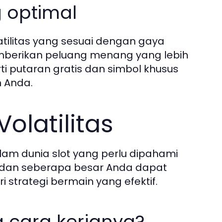
 optimal
latilitas yang sesuai dengan gaya
mberikan peluang menang yang lebih
erti putaran gratis dan simbol khusus
 Anda.
latilitas
alam dunia slot yang perlu dipahami
 dan seberapa besar Anda dapat
trategi bermain yang efektif.
 cara kerjanya?