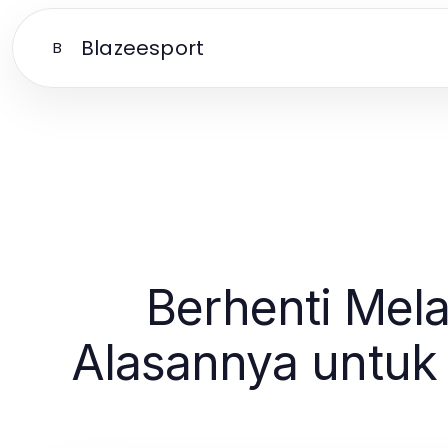
Blazeesport
B
Berhenti Mela
Alasannya untuk