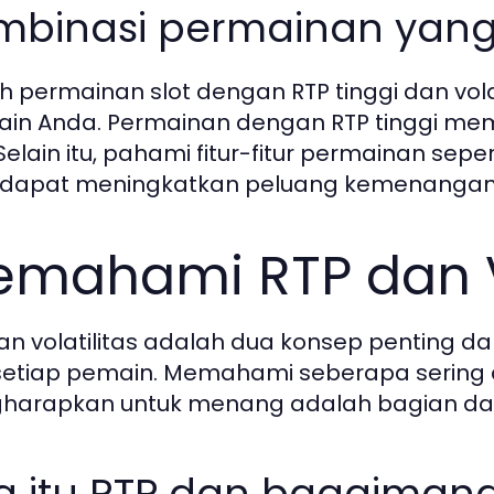
mbinasi permainan yang
lah permainan slot dengan RTP tinggi dan vo
in Anda. Permainan dengan RTP tinggi me
 Selain itu, pahami fitur-fitur permainan sep
 dapat meningkatkan peluang kemenangan
mahami RTP dan Vo
an volatilitas adalah dua konsep penting d
setiap pemain. Memahami seberapa sering
arapkan untuk menang adalah bagian dari s
a itu RTP dan bagaimana