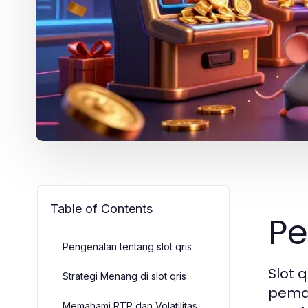
Table of Contents
Pe
Pengenalan tentang slot qris
Slot 
Strategi Menang di slot qris
pemai
Memahami RTP dan Volatilitas