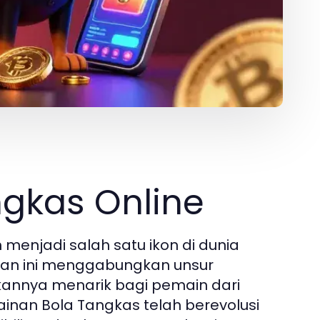
gkas Online
menjadi salah satu ikon di dunia
inan ini menggabungkan unsur
kannya menarik bagi pemain dari
mainan Bola Tangkas telah berevolusi