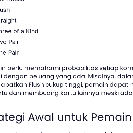
lush
traight
hree of a Kind
wo Pair
ne Pair
n perlu memahami probabilitas setiap kom
i dengan peluang yang ada. Misalnya, dala
patkan Flush cukup tinggi, pemain dapat
ntu dan membuang kartu lainnya meski ada 
rategi Awal untuk Pemai