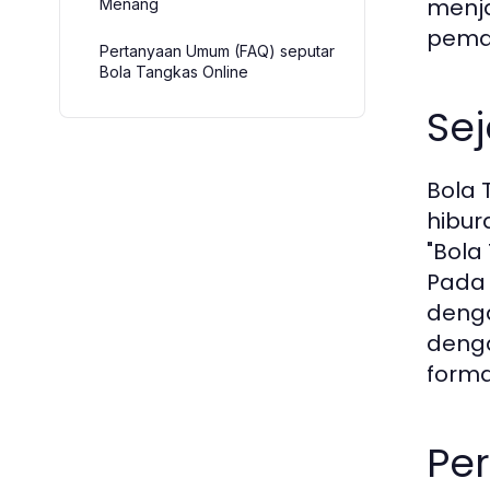
menj
Menang
pemai
Pertanyaan Umum (FAQ) seputar
Bola Tangkas Online
Se
Bola 
hibur
"Bola
Pada 
denga
denga
forma
Pe