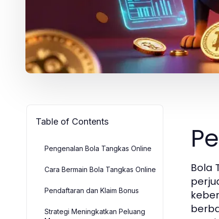
Table of Contents
Pe
Pengenalan Bola Tangkas Online
Bola 
Cara Bermain Bola Tangkas Online
perju
Pendaftaran dan Klaim Bonus
keber
berba
Strategi Meningkatkan Peluang