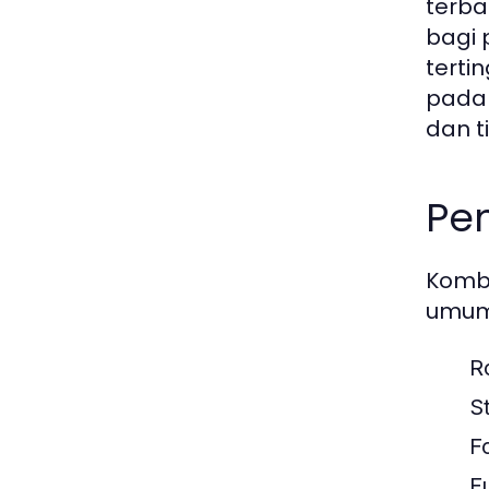
terba
bagi
terti
pada 
dan t
Pe
Kombi
umum 
R
S
F
F