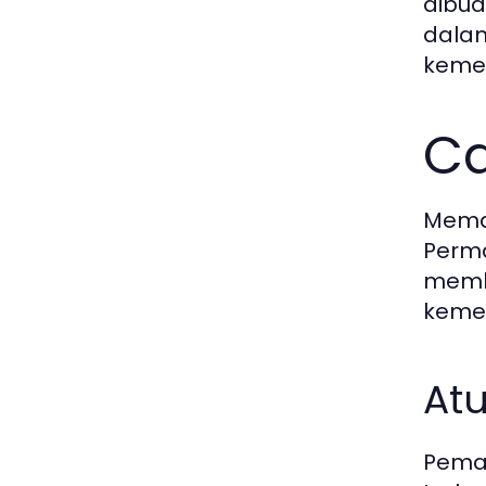
dibua
dalam
keme
Ca
Memah
Perma
membe
keme
At
Pemai