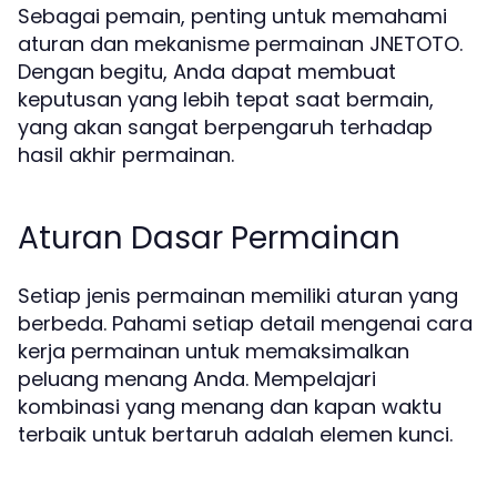
Sebagai pemain, penting untuk memahami
aturan dan mekanisme permainan JNETOTO.
Dengan begitu, Anda dapat membuat
keputusan yang lebih tepat saat bermain,
yang akan sangat berpengaruh terhadap
hasil akhir permainan.
Aturan Dasar Permainan
Setiap jenis permainan memiliki aturan yang
berbeda. Pahami setiap detail mengenai cara
kerja permainan untuk memaksimalkan
peluang menang Anda. Mempelajari
kombinasi yang menang dan kapan waktu
terbaik untuk bertaruh adalah elemen kunci.