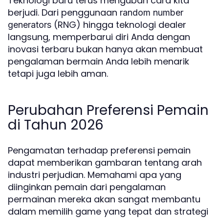
Teknologi baru terus mengubah cara kita
berjudi. Dari penggunaan
random number
(RNG) hingga teknologi dealer
generators
langsung, memperbarui diri Anda dengan
inovasi terbaru bukan hanya akan membuat
pengalaman bermain Anda lebih menarik
tetapi juga lebih aman.
Perubahan Preferensi Pemain
di Tahun 2026
Pengamatan terhadap preferensi pemain
dapat memberikan gambaran tentang arah
industri perjudian. Memahami apa yang
diinginkan pemain dari pengalaman
permainan mereka akan sangat membantu
dalam memilih game yang tepat dan strategi