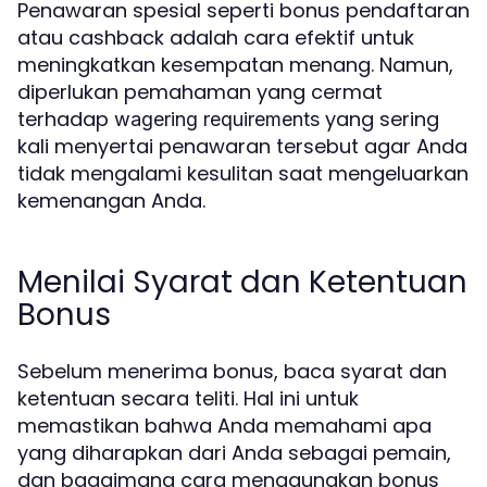
Penawaran spesial seperti bonus pendaftaran
atau cashback adalah cara efektif untuk
meningkatkan kesempatan menang. Namun,
diperlukan pemahaman yang cermat
terhadap
yang sering
wagering requirements
kali menyertai penawaran tersebut agar Anda
tidak mengalami kesulitan saat mengeluarkan
kemenangan Anda.
Menilai Syarat dan Ketentuan
Bonus
Sebelum menerima bonus, baca syarat dan
ketentuan secara teliti. Hal ini untuk
memastikan bahwa Anda memahami apa
yang diharapkan dari Anda sebagai pemain,
dan bagaimana cara menggunakan bonus