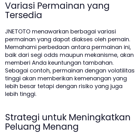
Variasi Permainan yang
Tersedia
JNETOTO menawarkan berbagai variasi
permainan yang dapat diakses oleh pemain.
Memahami perbedaan antara permainan ini,
baik dari segi odds maupun mekanisme, akan
memberi Anda keuntungan tambahan.
Sebagai contoh, permainan dengan volatilitas
tinggi akan memberikan kemenangan yang
lebih besar tetapi dengan risiko yang juga
lebih tinggi.
Strategi untuk Meningkatkan
Peluang Menang