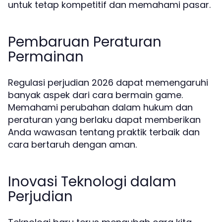
untuk tetap kompetitif dan memahami pasar.
Pembaruan Peraturan
Permainan
Regulasi perjudian 2026 dapat memengaruhi
banyak aspek dari cara bermain game.
Memahami perubahan dalam hukum dan
peraturan yang berlaku dapat memberikan
Anda wawasan tentang praktik terbaik dan
cara bertaruh dengan aman.
Inovasi Teknologi dalam
Perjudian