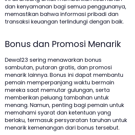
dan kenyamanan bagi semua penggunanya,
memastikan bahwa informasi pribadi dan
transaksi keuangan terlindungi dengan baik.
Bonus dan Promosi Menarik
Dewa123 sering menawarkan bonus
sambutan, putaran gratis, dan promosi
menarik lainnya. Bonus ini dapat membantu
pemain memperpanjang waktu bermain
mereka saat memutar gulungan, serta
memberikan peluang tambahan untuk
menang. Namun, penting bagi pemain untuk
memahami syarat dan ketentuan yang
berlaku, termasuk persyaratan taruhan untuk
menarik kemenangan dari bonus tersebut.