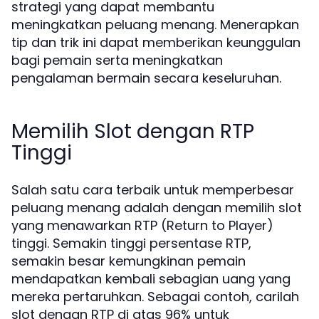
strategi yang dapat membantu
meningkatkan peluang menang. Menerapkan
tip dan trik ini dapat memberikan keunggulan
bagi pemain serta meningkatkan
pengalaman bermain secara keseluruhan.
Memilih Slot dengan RTP
Tinggi
Salah satu cara terbaik untuk memperbesar
peluang menang adalah dengan memilih slot
yang menawarkan RTP (Return to Player)
tinggi. Semakin tinggi persentase RTP,
semakin besar kemungkinan pemain
mendapatkan kembali sebagian uang yang
mereka pertaruhkan. Sebagai contoh, carilah
slot dengan RTP di atas 96% untuk