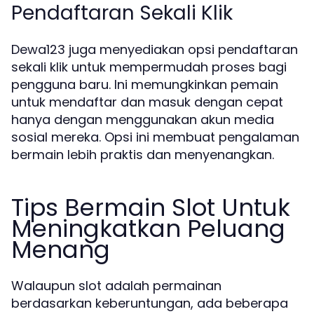
Pendaftaran Sekali Klik
Dewa123 juga menyediakan opsi pendaftaran
sekali klik untuk mempermudah proses bagi
pengguna baru. Ini memungkinkan pemain
untuk mendaftar dan masuk dengan cepat
hanya dengan menggunakan akun media
sosial mereka. Opsi ini membuat pengalaman
bermain lebih praktis dan menyenangkan.
Tips Bermain Slot Untuk
Meningkatkan Peluang
Menang
Walaupun slot adalah permainan
berdasarkan keberuntungan, ada beberapa