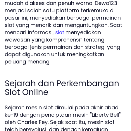
mudah diakses dan penuh warna. Dewa123
menjadi salah satu platform terkemuka di
pasar ini, menyediakan berbagai permainan
slot yang menarik dan menguntungkan. Saat
mencari informasi,
menyediakan
slot
wawasan yang komprehensif tentang
berbagai jenis permainan dan strategi yang
dapat digunakan untuk meningkatkan
peluang menang.
Sejarah dan Perkembangan
Slot Online
Sejarah mesin slot dimulai pada akhir abad
ke-19 dengan penciptaan mesin "Liberty Bell"
oleh Charles Fey. Sejak saat itu, mesin slot
telah berevolusi, dan dengan kemajuan