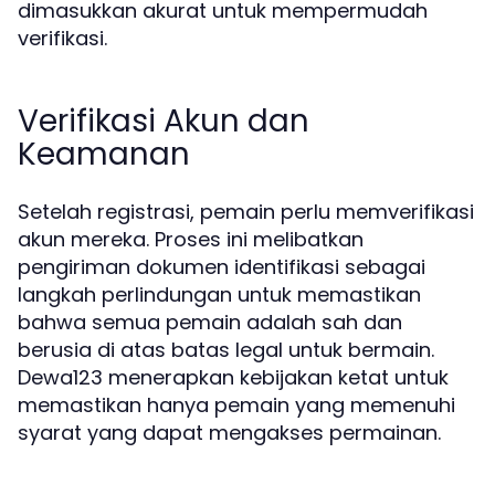
dimasukkan akurat untuk mempermudah
verifikasi.
Verifikasi Akun dan
Keamanan
Setelah registrasi, pemain perlu memverifikasi
akun mereka. Proses ini melibatkan
pengiriman dokumen identifikasi sebagai
langkah perlindungan untuk memastikan
bahwa semua pemain adalah sah dan
berusia di atas batas legal untuk bermain.
Dewa123 menerapkan kebijakan ketat untuk
memastikan hanya pemain yang memenuhi
syarat yang dapat mengakses permainan.