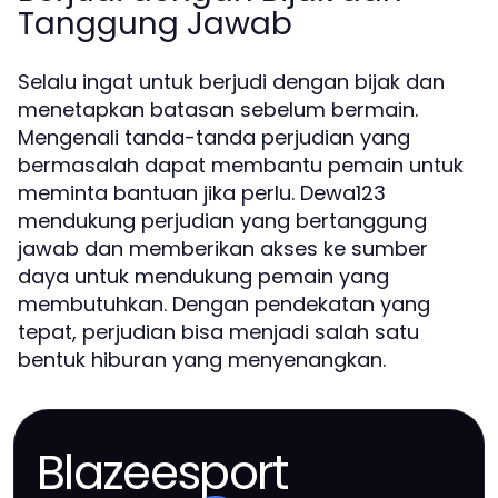
Tanggung Jawab
Selalu ingat untuk berjudi dengan bijak dan
menetapkan batasan sebelum bermain.
Mengenali tanda-tanda perjudian yang
bermasalah dapat membantu pemain untuk
meminta bantuan jika perlu. Dewa123
mendukung perjudian yang bertanggung
jawab dan memberikan akses ke sumber
daya untuk mendukung pemain yang
membutuhkan. Dengan pendekatan yang
tepat, perjudian bisa menjadi salah satu
bentuk hiburan yang menyenangkan.
Blazeesport