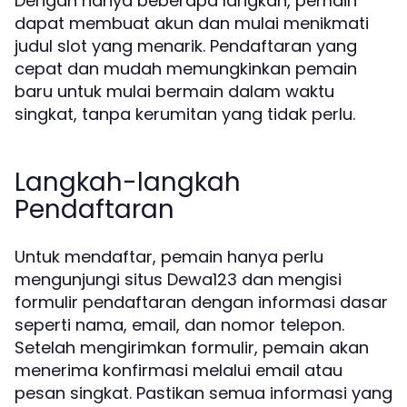
Dengan hanya beberapa langkah, pemain
dapat membuat akun dan mulai menikmati
judul slot yang menarik. Pendaftaran yang
cepat dan mudah memungkinkan pemain
baru untuk mulai bermain dalam waktu
singkat, tanpa kerumitan yang tidak perlu.
Langkah-langkah
Pendaftaran
Untuk mendaftar, pemain hanya perlu
mengunjungi situs Dewa123 dan mengisi
formulir pendaftaran dengan informasi dasar
seperti nama, email, dan nomor telepon.
Setelah mengirimkan formulir, pemain akan
menerima konfirmasi melalui email atau
pesan singkat. Pastikan semua informasi yang