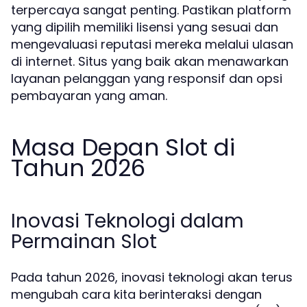
terpercaya sangat penting. Pastikan platform
yang dipilih memiliki lisensi yang sesuai dan
mengevaluasi reputasi mereka melalui ulasan
di internet. Situs yang baik akan menawarkan
layanan pelanggan yang responsif dan opsi
pembayaran yang aman.
Masa Depan Slot di
Tahun 2026
Inovasi Teknologi dalam
Permainan Slot
Pada tahun 2026, inovasi teknologi akan terus
mengubah cara kita berinteraksi dengan