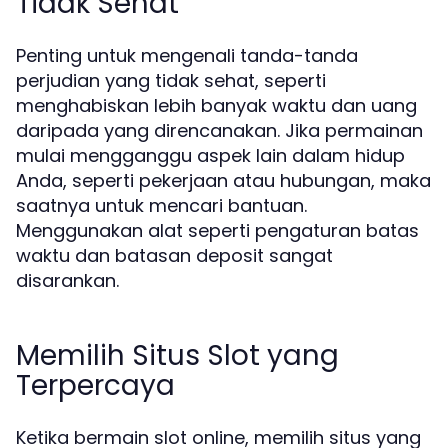
Tidak Sehat
Penting untuk mengenali tanda-tanda
perjudian yang tidak sehat, seperti
menghabiskan lebih banyak waktu dan uang
daripada yang direncanakan. Jika permainan
mulai mengganggu aspek lain dalam hidup
Anda, seperti pekerjaan atau hubungan, maka
saatnya untuk mencari bantuan.
Menggunakan alat seperti pengaturan batas
waktu dan batasan deposit sangat
disarankan.
Memilih Situs Slot yang
Terpercaya
Ketika bermain slot online, memilih situs yang