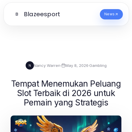
Blazeesport
B
News
Nancy Warren
·
May 8, 2026
·
Gambling
N
Tempat Menemukan Peluang
Slot Terbaik di 2026 untuk
Pemain yang Strategis