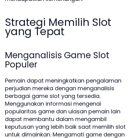
Strategi Memilih Slot
yang Tepat
Menganalisis Game Slot
Populer
Pemain dapat meningkatkan pengalaman
perjudian mereka dengan menganalisis
berbagai game slot yang tersedia.
Menggunakan informasi mengenai
popularitas game dan ulasan pemain lain
dapat membantu dalam mengambil
keputusan yang lebih baik saat memilih slot
untuk dimainkan. Mengamati game dengan