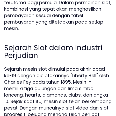
terutama bagi pemula. Dalam permainan slot,
kombinasi yang tepat akan menghasilkan
pembayaran sesuai dengan tabel
pembayaran yang ditetapkan pada setiap
mesin.
Sejarah Slot dalam Industri
Perjudian
Sejarah mesin slot dimulai pada akhir abad
ke-19 dengan diciptakannya "Liberty Bell" oleh
Charles Fey pada tahun 1895. Mesin ini
memiliki tiga gulungan dan lima simbol:
lonceng, hearts, diamonds, clubs, dan angka
10. Sejak saat itu, mesin slot telah berkembang
pesat. Dengan munculnya slot video dan slot
progresif, peluang menang telah berlipat