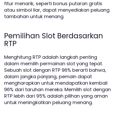
fitur menarik, seperti bonus putaran gratis
atau simbol liar, dapat menyediakan peluang
tambahan untuk menang.
Pemilihan Slot Berdasarkan
RTP
Menghitung RTP adalah langkah penting
dalam memilih permainan slot yang tepat.
Sebuah slot dengan RTP 96% berarti bahwa,
dalam jangka panjang, pemain dapat
mengharapkan untuk mendapatkan kembali
96% dari taruhan mereka. Memilih slot dengan
RTP lebih dari 95% adalah pilihan yang aman
untuk meningkatkan peluang menang.