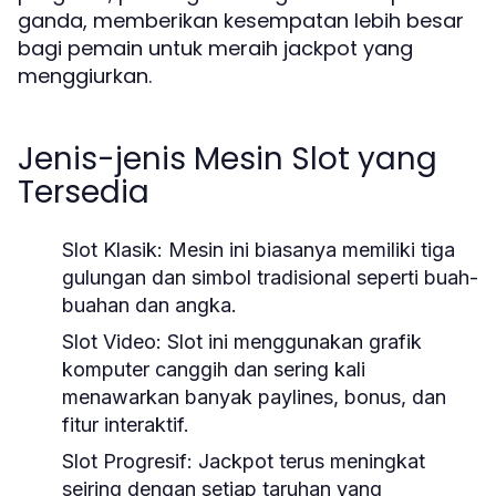
ganda, memberikan kesempatan lebih besar
bagi pemain untuk meraih jackpot yang
menggiurkan.
Jenis-jenis Mesin Slot yang
Tersedia
Slot Klasik:
Mesin ini biasanya memiliki tiga
gulungan dan simbol tradisional seperti buah-
buahan dan angka.
Slot Video:
Slot ini menggunakan grafik
komputer canggih dan sering kali
menawarkan banyak paylines, bonus, dan
fitur interaktif.
Slot Progresif:
Jackpot terus meningkat
seiring dengan setiap taruhan yang