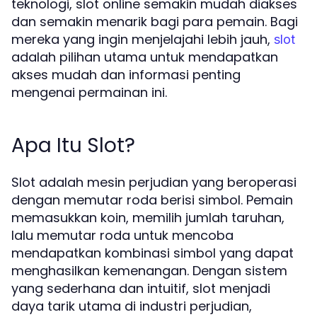
teknologi, slot online semakin mudah diakses
dan semakin menarik bagi para pemain. Bagi
mereka yang ingin menjelajahi lebih jauh,
slot
adalah pilihan utama untuk mendapatkan
akses mudah dan informasi penting
mengenai permainan ini.
Apa Itu Slot?
Slot adalah mesin perjudian yang beroperasi
dengan memutar roda berisi simbol. Pemain
memasukkan koin, memilih jumlah taruhan,
lalu memutar roda untuk mencoba
mendapatkan kombinasi simbol yang dapat
menghasilkan kemenangan. Dengan sistem
yang sederhana dan intuitif, slot menjadi
daya tarik utama di industri perjudian,