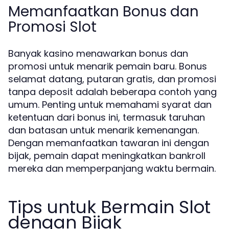
Memanfaatkan Bonus dan
Promosi Slot
Banyak kasino menawarkan bonus dan
promosi untuk menarik pemain baru. Bonus
selamat datang, putaran gratis, dan promosi
tanpa deposit adalah beberapa contoh yang
umum. Penting untuk memahami syarat dan
ketentuan dari bonus ini, termasuk taruhan
dan batasan untuk menarik kemenangan.
Dengan memanfaatkan tawaran ini dengan
bijak, pemain dapat meningkatkan bankroll
mereka dan memperpanjang waktu bermain.
Tips untuk Bermain Slot
dengan Bijak