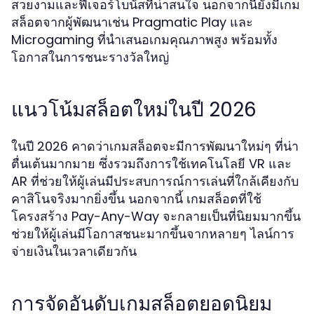
สวยงามและฟีเจอร์โบนัสที่น่าสนใจ นอกจากนี้ยังมีเกม
สล็อตจากผู้พัฒนาเช่น Pragmatic Play และ
Microgaming ที่นำเสนอเกมคุณภาพสูง พร้อมทั้ง
โอกาสในการชนะรางวัลใหญ่
แนวโน้มสล็อตใหม่ในปี 2026
ในปี 2026 คาดว่าเกมสล็อตจะมีการพัฒนาใหม่ๆ ที่น่า
ตื่นเต้นมากมาย ซึ่งรวมถึงการใช้เทคโนโลยี VR และ
AR ที่ช่วยให้ผู้เล่นมีประสบการณ์การเล่นที่ใกล้เคียงกับ
คาสิโนจริงมากยิ่งขึ้น นอกจากนี้ เกมสล็อตที่ใช้
โครงสร้าง Pay-Any-Way จะกลายเป็นที่นิยมมากขึ้น
ช่วยให้ผู้เล่นมีโอกาสชนะมากขึ้นจากหลายๆ ไลน์การ
จ่ายเงินในเวลาเดียวกัน
การจัดอันดับเกมสล็อตยอดนิยม