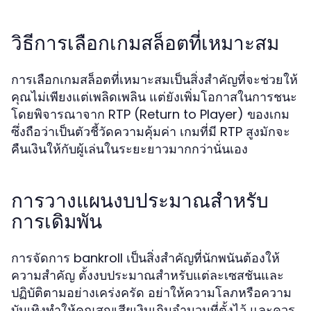
วิธีการเลือกเกมสล็อตที่เหมาะสม
การเลือกเกมสล็อตที่เหมาะสมเป็นสิ่งสำคัญที่จะช่วยให้
คุณไม่เพียงแต่เพลิดเพลิน แต่ยังเพิ่มโอกาสในการชนะ
โดยพิจารณาจาก RTP (Return to Player) ของเกม
ซึ่งถือว่าเป็นตัวชี้วัดความคุ้มค่า เกมที่มี RTP สูงมักจะ
คืนเงินให้กับผู้เล่นในระยะยาวมากกว่านั่นเอง
การวางแผนงบประมาณสำหรับ
การเดิมพัน
การจัดการ bankroll เป็นสิ่งสำคัญที่นักพนันต้องให้
ความสำคัญ ตั้งงบประมาณสำหรับแต่ละเซสชันและ
ปฏิบัติตามอย่างเคร่งครัด อย่าให้ความโลภหรือความ
บันเทิงทำให้คุณสูญเสียเงินเกินจำนวนที่ตั้งไว้ และควร