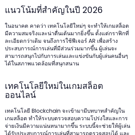
แนวโน้มที่สำคัญในปี 2026
ในอนาคต คาดว่า เทคโนโลยีใหม่ๆ จะทำให้เกมสล็อต
มีความสมจริงและน่าตื่นเต้นมากยิ่งขึ้น ตั้งแต่กราฟิกที่
ละเอียดกว่าเดิม จนถึงการใช้ฟีเจอร์ AR เพื่อสร้าง
ประสบการณ์การเล่นที่มีส่วนร่วมมากขึ้น ผู้เล่นจะ
สามารถสนุกไปกับการเล่นและแข่งขันกับผู้เล่นคนอื่นๆ
ได้ในสภาพแวดล้อมที่สนุกสนาน
เทคโนโลยีใหม่ในเกมสล็อต
ออนไลน์
เทคโนโลยี Blockchain จะเข้ามามีบทบาทสำคัญใน
เกมสล็อต ทำให้ระบบตรวจสอบความโปร่งใสและการ
จ่ายเงินมีความแน่นหนามากขึ้น ระบบนี้จะช่วยให้ผู้เล่น
ได้รับประสบการณ์การเล่นที่สามารถตรวจสอบได้ และ