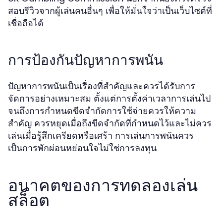
สอบรีวิวจากผู้เล่นคนอื่นๆ เพื่อให้มั่นใจว่าเป็นเว็บไซต์ที่
เชื่อถือได้
การป้องกันปัญหาการพนัน
ปัญหาการพนันเป็นเรื่องที่สำคัญและควรได้รับการ
จัดการอย่างเหมาะสม ตั้งแต่การตั้งค่าเวลาการเล่นไป
จนถึงการกำหนดขีดจำกัดการใช้จ่ายควรให้ความ
สำคัญ ควรหยุดเมื่อถึงขีดจำกัดที่กำหนดไว้และไม่ควร
เล่นเมื่อรู้สึกเครียดหรือเศร้า การเล่นการพนันควร
เป็นการพักผ่อนหย่อนใจไม่ใช่การลงทุน
อนาคตของการทดลองเล่น
สล็อต