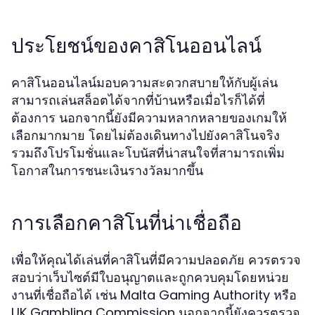
ประโยชน์ของคาสิโนออนไลน์
คาสิโนออนไลน์มอบความสะดวกสบายให้กับผู้เล่น
สามารถเล่นสล็อตได้จากที่บ้านหรือเมื่อไรก็ได้ที่
ต้องการ นอกจากนี้ยังมีความหลากหลายของเกมให้
เลือกมากมาย โดยไม่ต้องเดินทางไปยังคาสิโนจริง
รวมถึงโปรโมชั่นและโบนัสที่น่าสนใจที่สามารถเพิ่ม
โอกาสในการชนะเงินรางวัลมากขึ้น
การเลือกคาสิโนที่น่าเชื่อถือ
เพื่อให้คุณได้เล่นที่คาสิโนที่มีความปลอดภัย ควรตรวจ
สอบว่าเว็บไซต์มีใบอนุญาตและถูกควบคุมโดยหน่วย
งานที่เชื่อถือได้ เช่น Malta Gaming Authority หรือ
UK Gambling Commission นอกจากนี้ยังควรตรวจ