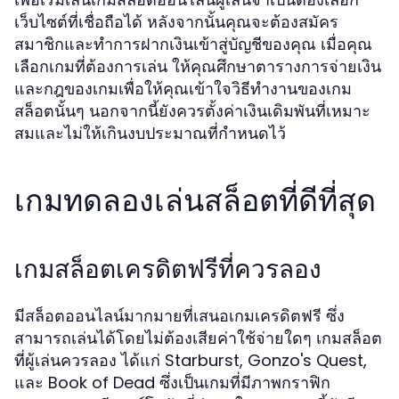
เว็บไซต์ที่เชื่อถือได้ หลังจากนั้นคุณจะต้องสมัคร
สมาชิกและทำการฝากเงินเข้าสู่บัญชีของคุณ เมื่อคุณ
เลือกเกมที่ต้องการเล่น ให้คุณศึกษาตารางการจ่ายเงิน
และกฎของเกมเพื่อให้คุณเข้าใจวิธีทำงานของเกม
สล็อตนั้นๆ นอกจากนี้ยังควรตั้งค่าเงินเดิมพันที่เหมาะ
สมและไม่ให้เกินงบประมาณที่กำหนดไว้
เกมทดลองเล่นสล็อตที่ดีที่สุด
เกมสล็อตเครดิตฟรีที่ควรลอง
มีสล็อตออนไลน์มากมายที่เสนอเกมเครดิตฟรี ซึ่ง
สามารถเล่นได้โดยไม่ต้องเสียค่าใช้จ่ายใดๆ เกมสล็อต
ที่ผู้เล่นควรลอง ได้แก่ Starburst, Gonzo's Quest,
และ Book of Dead ซึ่งเป็นเกมที่มีภาพกราฟิก