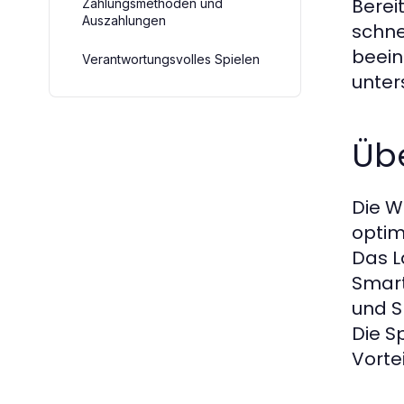
Berei
Zahlungsmethoden und
Auszahlungen
schne
beein
Verantwortungsvolles Spielen
unter
Übe
Die W
optim
Das L
Smart
und S
Die S
Vorte