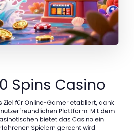
00 Spins Casino
s Ziel für Online-Gamer etabliert, dank
utzerfreundlichen Plattform. Mit dem
Casinotischen bietet das Casino ein
rfahrenen Spielern gerecht wird.