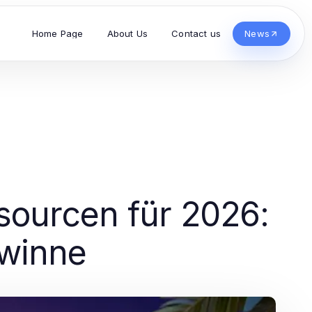
Home Page
About Us
Contact us
News
sourcen für 2026:
ewinne