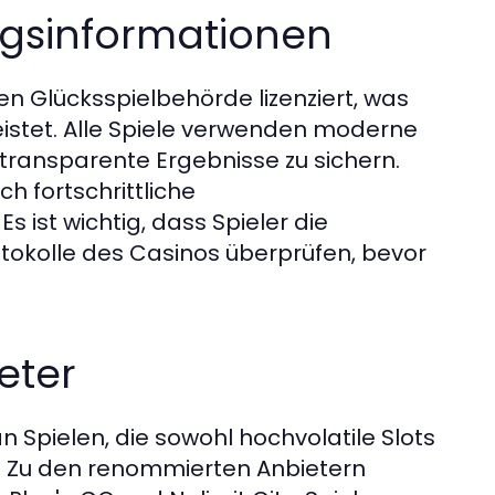
ungsinformationen
n Glücksspielbehörde lizenziert, was
leistet. Alle Spiele verwenden moderne
ransparente Ergebnisse zu sichern.
h fortschrittliche
 ist wichtig, dass Spieler die
otokolle des Casinos überprüfen, bevor
eter
 Spielen, die sowohl hochvolatile Slots
. Zu den renommierten Anbietern