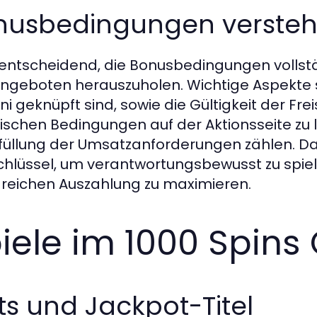
nusbedingungen verste
t entscheidend, die Bonusbedingungen vollst
ngeboten herauszuholen. Wichtige Aspekte s
i geknüpft sind, sowie die Gültigkeit der Frei
fischen Bedingungen auf der Aktionsseite zu l
rfüllung der Umsatzanforderungen zählen. Da
chlüssel, um verantwortungsbewusst zu spiel
greichen Auszahlung zu maximieren.
iele im 1000 Spins
ts und Jackpot-Titel